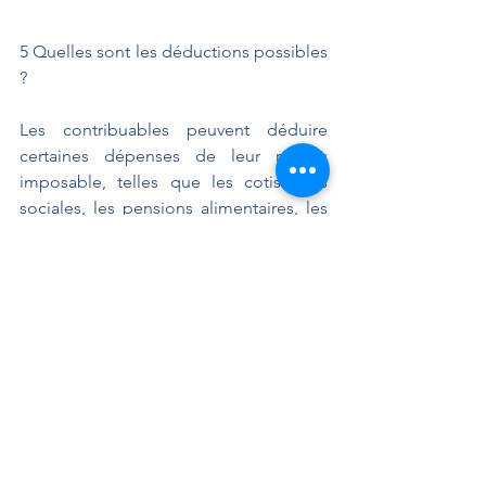
5️ Quelles sont les déductions possibles 
?
Les contribuables peuvent déduire 
certaines dépenses de leur revenu 
imposable, telles que les cotisations 
sociales, les pensions alimentaires, les 
dons à des associations, les frais de 
garde d'enfants, etc. Les déductions 
possibles dépendent de la situation de 
chaque contribuable.
En conclusion, l'impôt sur le revenu est 
un impôt important en France qui 
concerne tous les contribuables. Pour 
déclarer ses revenus et calculer l'impôt 
dû, il est important de bien 