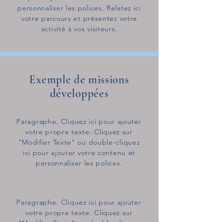
personnaliser les polices. Relatez ici
votre parcours et présentez votre
activité à vos visiteurs.
Exemple de missions
développées
Paragraphe. Cliquez ici pour ajouter
votre propre texte. Cliquez sur
"Modifier Texte" ou double-cliquez
ici pour ajouter votre contenu et
personnaliser les polices.
Paragraphe. Cliquez ici pour ajouter
votre propre texte. Cliquez sur