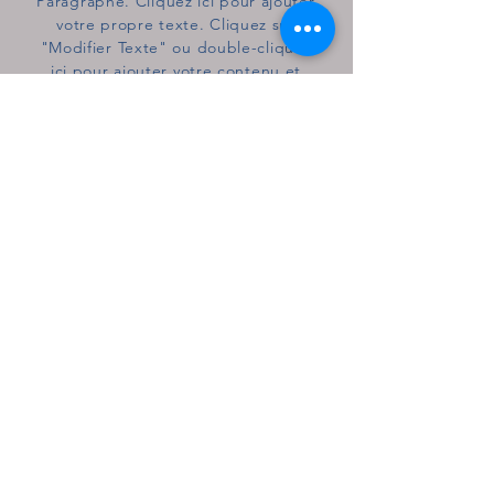
Paragraphe. Cliquez ici pour ajouter
votre propre texte. Cliquez sur
"Modifier Texte" ou double-cliquez
ici pour ajouter votre contenu et
personnaliser les polices.
Paragraphe. Cliquez ici pour ajouter
votre propre texte. Cliquez sur
"Modifier Texte" ou double-cliquez
ici pour ajouter votre contenu et
personnaliser les polices.
Nos expertises
11 bd du Général de Gaulle
64700 Hendaye